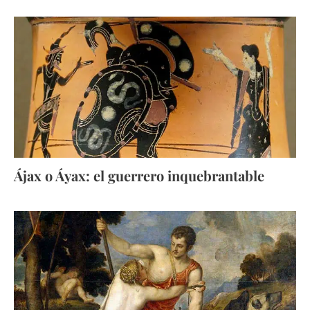
Ájax o Áyax: el guerrero inquebrantable