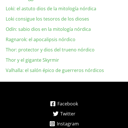
Loki: el astuto dios de la mitología nórdica
Loki consigue los tesoros de los dioses
Odín: sabio dios en la mitología nórdica
Ragnarok: el apocalipsis nórdico
Thor: protector y dios del trueno nórdico
Thor y el gigante Skyrmir
Valhalla: el salón épico de guerreros nórdicos
Facebook
Twitter
Instagram