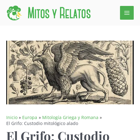
Ir
al
contenido
Inicio
Europa
Mitología Griega y Romana
El Grifo: Custodio mitológico alado
El Grifo: Custodio