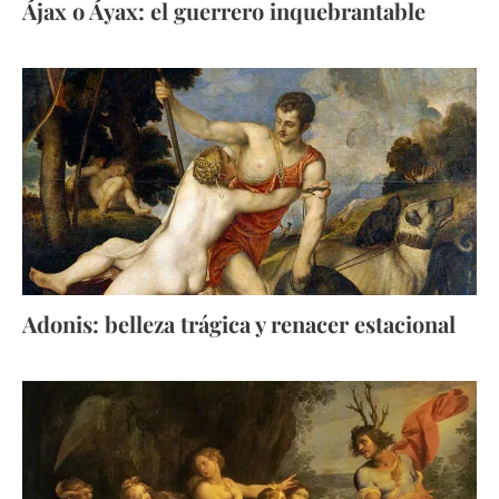
Ájax o Áyax: el guerrero inquebrantable
Adonis: belleza trágica y renacer estacional