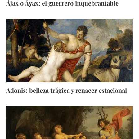
Ájax o Áyax: el guerrero inquebrantable
Adonis: belleza trágica y renacer estacional